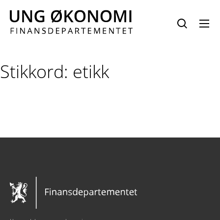
Hopp
til
innhold
Stikkord:
etikk