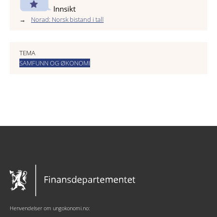
Innsikt
Norad: Norsk bistand i tall
TEMA
SAMFUNN OG ØKONOMI
Henvendelser om ungokonomi.no: