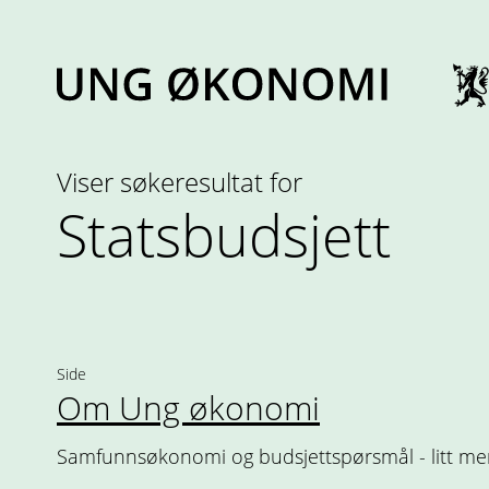
Hopp
til
innhold
Viser søkeresultat for
Statsbudsjett
Side
Om Ung økonomi
Samfunnsøkonomi og budsjettspørsmål - litt mer 