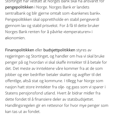
Stortinget har vedtatt at Norges Bank skal ha ansvaret for
pengepolitikken
i Norge. Norges Bank er landets
sentralbank og blir gjerne omtalt som «bankenes bank».
Pengepolitikken skal opprettholde en stabil pengeverdi
gjennom lav og stabil prisvekst. For å få til dette bruker
Norges Bank renten for å påvirke «temperaturen» i
økonomien.
Finanspolitikken
eller
budsjettpolitikken
styres av
regjeringen og Stortinget, og handler om hva vi skal bruke
penger på og hvordan vi skal skaffe inntekter til å betale for
det. Det meste av inntektene våre kommer fra at de som
jobber og eier bedrifter betaler skatter og avgifter til det
offentlige, altså stat og kommune. I tillegg har Norge som
nasjon hatt store inntekter fra olje- og gass som vi sparer i
Statens pensjonsfond utland. Hvert år bidrar midler fra
dette fondet til å finansiere deler av statsbudsjettet.
Handlingsregelen gir en rettesnor for hvor mye penger som
kan tas ut av fondet.