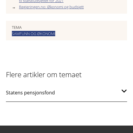
til statsbudsjettet for 2021
Regjeringen.no: Økonomi og budsjett
TEMA
SAMFUNN OG ØKONOMI
Flere artikler om temaet
Statens pensjonsfond