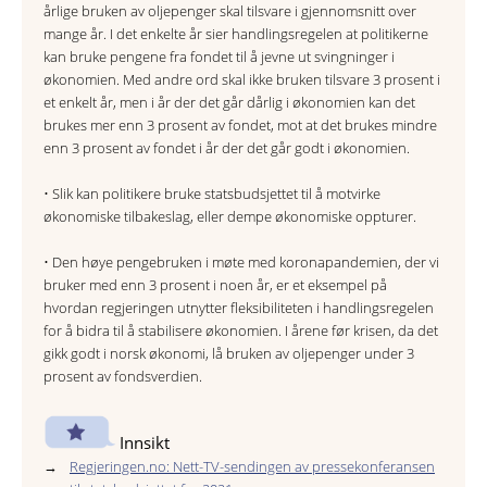
årlige bruken av oljepenger skal tilsvare i gjennomsnitt over
mange år. I det enkelte år sier handlingsregelen at politikerne
kan bruke pengene fra fondet til å jevne ut svingninger i
økonomien. Med andre ord skal ikke bruken tilsvare 3 prosent i
et enkelt år, men i år der det går dårlig i økonomien kan det
brukes mer enn 3 prosent av fondet, mot at det brukes mindre
enn 3 prosent av fondet i år der det går godt i økonomien.
• Slik kan politikere bruke statsbudsjettet til å motvirke
økonomiske tilbakeslag, eller dempe økonomiske oppturer.
• Den høye pengebruken i møte med koronapandemien, der vi
bruker med enn 3 prosent i noen år, er et eksempel på
hvordan regjeringen utnytter fleksibiliteten i handlingsregelen
for å bidra til å stabilisere økonomien. I årene før krisen, da det
gikk godt i norsk økonomi, lå bruken av oljepenger under 3
prosent av fondsverdien.
Innsikt
Regjeringen.no: Nett-TV-sendingen av pressekonferansen