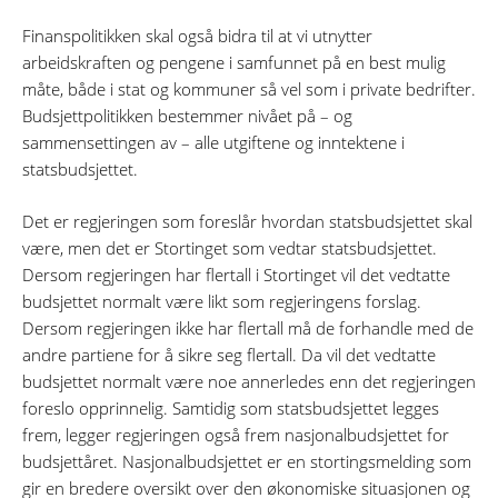
Finanspolitikken skal også bidra til at vi utnytter
arbeidskraften og pengene i samfunnet på en best mulig
måte, både i stat og kommuner så vel som i private bedrifter.
Budsjettpolitikken bestemmer nivået på – og
sammensettingen av – alle utgiftene og inntektene i
statsbudsjettet.
Det er regjeringen som foreslår hvordan statsbudsjettet skal
være, men det er Stortinget som vedtar statsbudsjettet.
Dersom regjeringen har flertall i Stortinget vil det vedtatte
budsjettet normalt være likt som regjeringens forslag.
Dersom regjeringen ikke har flertall må de forhandle med de
andre partiene for å sikre seg flertall. Da vil det vedtatte
budsjettet normalt være noe annerledes enn det regjeringen
foreslo opprinnelig. Samtidig som statsbudsjettet legges
frem, legger regjeringen også frem nasjonalbudsjettet for
budsjettåret. Nasjonalbudsjettet er en stortingsmelding som
gir en bredere oversikt over den økonomiske situasjonen og