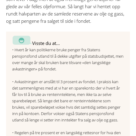
glede av vår felles oljeformue. Så langt har vi hentet opp
rundt halvparten av de samlede reservene av olje og gass,
og satt pengene fra salget til side i fondet.
Visste du at...
• Hvert år kan politikerne bruke penger fra Statens
pensjonsfond utland til å dekke utgifter på statsbudsjettet, men
over mange år skal bruken bare tilsvare «den langsiktige
avkastningen» på fondet.
• Avkastningen er anslått til 3 prosent av fondet. I praksis kan
det sammenlignes med at vi har en sparekonto der vi hvert år
får lov til å bruke av renteinntektene, men ikke ta av selve
sparebeløpet. Så lenge det bare er renteinntektene som
brukes, vil sparebeløpet vokse hvis det samtidig settes penger
inn på kontoen. Derfor vokser også Statens pensjonsfond
utland så lenge vi setter inn inntekter fra salg av olje og gass.
• Regelen på tre prosent er en langsiktig rettesnor for hva den