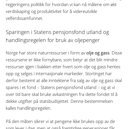
regjeringens politikk for hvordan vi kan nå målene om økt
verdiskaping og produktivitet for å videreutvikle
velferdssamfunnet.
Sparingen i Statens pensjonsfond utland og
handlingsregelen for bruk av oljepenger
Norge har store naturressurser i form av
olje og gass
. Disse
ressursene er ikke fornybare, som betyr at det blir mindre
ressurser igjen i bakken etter hvert som olje og gass hentes
opp og selges i internasjonale markeder. Stortinget har
derfor bestemt at alle inntektene fra salg av olje og gass skal
spares i et fond – Statens pensjonsfond utland – og at vi
over tid bare skal bruke avkastningen fra dette fondet til å
dekke utgifter på statsbudsjettet. Denne bestemmelsen
kalles handlingsregelen.
På den måten sikrer vi at pengene ikke brukes opp av de
som lever i dag, men at også fremtidige generasjoner får