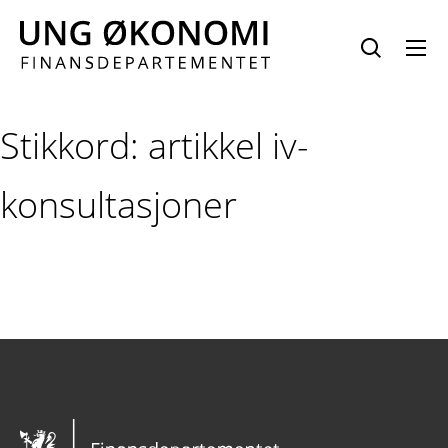
Hopp
til
innhold
Stikkord:
artikkel iv-
konsultasjoner