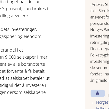
ortinget har derfor
•Ansvar: S
e 3 prosent, kan brukes i
folk. Stort
ndlingsregelen».
ansvaret fo
pensjonsfo
ndets investeringer,
Norges Ban
ligasjoner og eiendom.
investering
retningslin
Finansdep
erandel i et
Folketrygd
nn 9 000 selskaper i mer
investerin
ent av alle børsnoterte
skriver om
det forvente å få betalt
fondet i n
ved at selskapet betaler ut
årlig meldi
idig vil det å investere i
nger dersom selskapene
I
Norges
Folketr