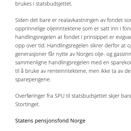
brukes i statsbudsjettet.
Siden det bare er realavkastningen av fondet so
opprinnelige oljeinntektene som er satt inn i fo
handlingsregelen at fondet i prinsippet er evigva
opp over tid. Handlingsregelen sikrer derfor at o
generasjoner får nytte av Norges olje- og gassinn
sammenligne handlingsregelen med en sparekonto
til å bruke av renteinntektene, men ikke ta av de
sparepengene.
Overføringer fra SPU til statsbudsjettet skjer bare
Stortinget.
Statens pensjonsfond Norge