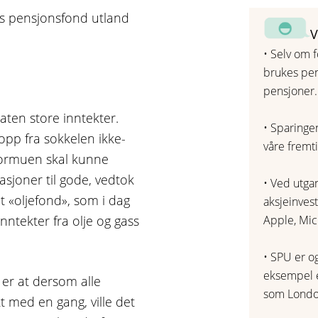
ns pensjonsfond utland
V
• Selv om 
brukes pen
pensjoner.
aten store inntekter.
• Sparingen
opp fra sokkelen ikke-
våre fremti
formuen skal kunne
sjoner til gode, vedtok
• Ved utga
t «oljefond», som i dag
aksjeinves
nntekter fra olje og gass
Apple, Mic
• SPU er og
eksempel e
 er at dersom alle
som London
t med en gang, ville det