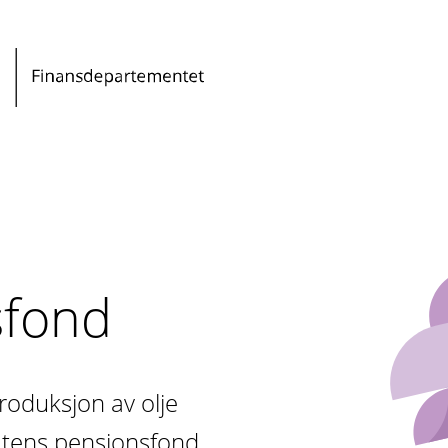
sfond
produksjon av olje
tatens pensjonsfond,