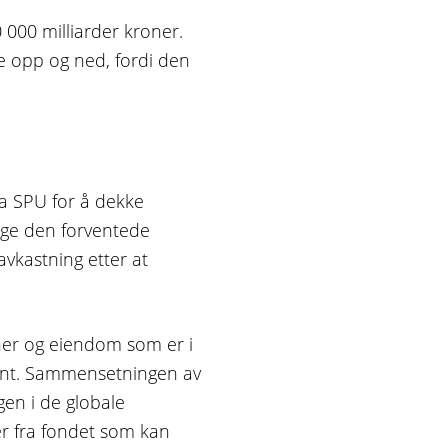
 000 milliarder kroner.
e opp og ned, fordi den
ra SPU for å dekke
ølge den forventede
avkastning etter at
er og eiendom som er i
osent. Sammensetningen av
en i de globale
r fra fondet som kan