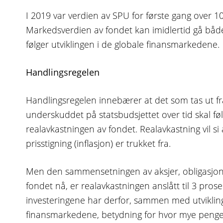
I 2019 var verdien av SPU for første gang over 10
Markedsverdien av fondet kan imidlertid gå båd
følger utviklingen i de globale finansmarkedene.
Handlingsregelen
Handlingsregelen innebærer at det som tas ut f
underskuddet på statsbudsjettet over tid skal f
realavkastningen av fondet. Realavkastning vil si 
prisstigning (inflasjon) er trukket fra.
Men den sammensetningen av aksjer, obligasjon
fondet nå, er realavkastningen anslått til 3 pr
investeringene har derfor, sammen med utvikling
finansmarkedene, betydning for hvor mye penge