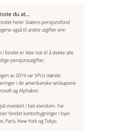
isste du at...
fondet heter Statens pensjonsfond
gene også til andre utgifter enn
 i fondet er ikke nok til å dekke alle
dige pensjonsutgifter.
ngen av 2019 var SPUs største
teringer i de amerikanske selskapene
rosoft og Alphabet.
så investert i fast eiendom. For
ier fondet kontorbygninger i byer
, Paris, New York og Tokyo.