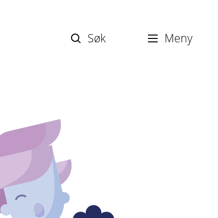
Søk
Meny