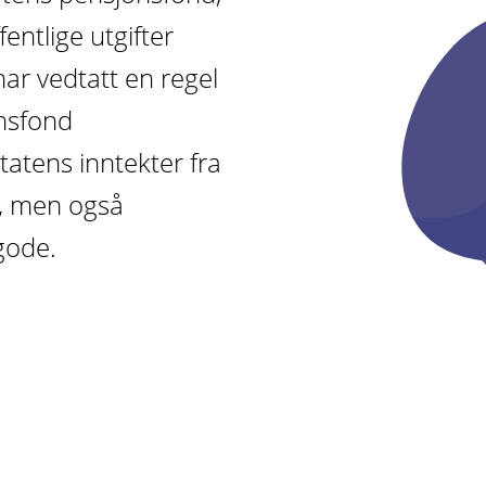
fentlige utgifter
har vedtatt en regel
onsfond
tatens inntekter fra
t, men også
gode.