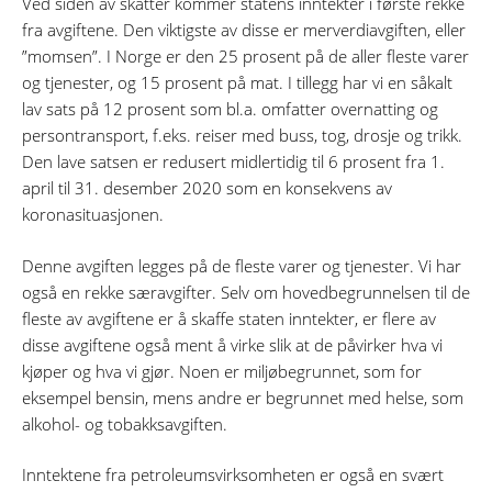
Ved siden av skatter kommer statens inntekter i første rekke
fra avgiftene. Den viktigste av disse er merverdiavgiften, eller
”momsen”. I Norge er den 25 prosent på de aller fleste varer
og tjenester, og 15 prosent på mat. I tillegg har vi en såkalt
lav sats på 12 prosent som bl.a. omfatter overnatting og
persontransport, f.eks. reiser med buss, tog, drosje og trikk.
Den lave satsen er redusert midlertidig til 6 prosent fra 1.
april til 31. desember 2020 som en konsekvens av
koronasituasjonen.
Denne avgiften legges på de fleste varer og tjenester. Vi har
også en rekke særavgifter. Selv om hovedbegrunnelsen til de
fleste av avgiftene er å skaffe staten inntekter, er flere av
disse avgiftene også ment å virke slik at de påvirker hva vi
kjøper og hva vi gjør. Noen er miljøbegrunnet, som for
eksempel bensin, mens andre er begrunnet med helse, som
alkohol- og tobakksavgiften.
Inntektene fra petroleumsvirksomheten er også en svært