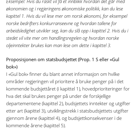
Eksempel: Hvis du raskt vil få et innblikk hvordan det går med
økonomien og i regjeringens økonomiske politikk, kan du lese
kapittel 1. Hvis du vil lese mer om norsk økonomi, for eksempel
norske bedrifters konkurranseevne og hvordan tallene for
arbeidsledighet utvikler seg, kan du slå opp i kapittel 2. Hvis du i
stedet vil vite mer om handlingsregelen og hvordan norske
oljeinntekter brukes kan man lese om dette i kapittel 3.
Proposisjonen om statsbudsjettet (Prop. 1 S eller «Gul
bok»)
I «Gul bok» finner du blant annet informasjon om hvilke
områder regjeringen vil prioritere å bruke penger på i det
kommende budsjettåret (i kapittel 1), hovedprioriteringer for
hva det skal brukes penger på under de forskjellige
departementene (kapittel 2), budsjettets inntekter og utgifter
etter art (kapittel 3), utviklingstrekk i statsbudsjettets utgifter
gjennom årene (kapittel 4), og budsjettkonsekvenser i de
kommende årene (kapittel 5).