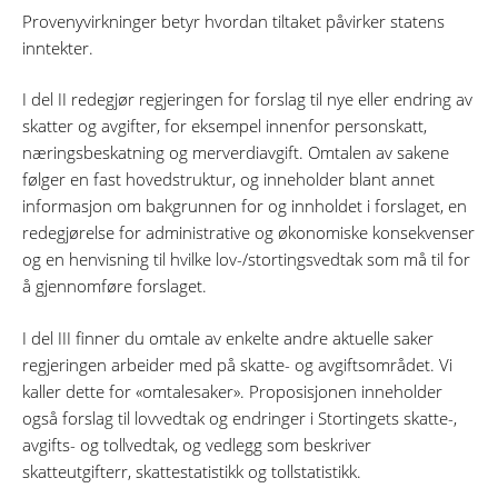
Provenyvirkninger betyr hvordan tiltaket påvirker statens
inntekter.
I del II redegjør regjeringen for forslag til nye eller endring av
skatter og avgifter, for eksempel innenfor personskatt,
næringsbeskatning og merverdiavgift. Omtalen av sakene
følger en fast hovedstruktur, og inneholder blant annet
informasjon om bakgrunnen for og innholdet i forslaget, en
redegjørelse for administrative og økonomiske konsekvenser
og en henvisning til hvilke lov-/stortingsvedtak som må til for
å gjennomføre forslaget.
I del III finner du omtale av enkelte andre aktuelle saker
regjeringen arbeider med på skatte- og avgiftsområdet. Vi
kaller dette for «omtalesaker». Proposisjonen inneholder
også forslag til lovvedtak og endringer i Stortingets skatte-,
avgifts- og tollvedtak, og vedlegg som beskriver
skatteutgifterr, skattestatistikk og tollstatistikk.