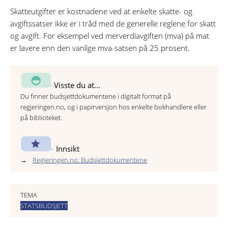
Skatteutgifter er kostnadene ved at enkelte skatte- og
avgiftssatser ikke er i tråd med de generelle reglene for skatt
og avgift. For eksempel ved merverdiavgiften (mva) på mat
er lavere enn den vanlige mva-satsen på 25 prosent.
Visste du at...
Du finner budsjettdokumentene i digitalt format på
regjeringen.no, og i papirversjon hos enkelte bokhandlere eller
på biblioteket.
Innsikt
Regjeringen.no: Budsjettdokumentene
TEMA
STATSBUDSJETT