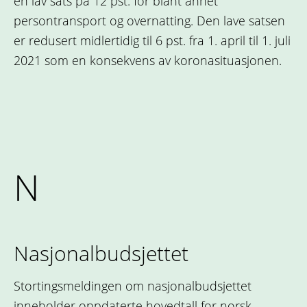
en lav sats på 12 pst. for blant annet
persontransport og overnatting. Den lave satsen
er redusert midlertidig til 6 pst. fra 1. april til 1. juli
2021 som en konsekvens av koronasituasjonen.
N
Nasjonalbudsjettet
Stortingsmeldingen om nasjonalbudsjettet
inneholder oppdaterte hovedtall for norsk