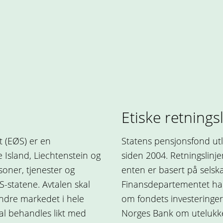
Etiske retningsl
 (EØS) er en
Statens pensjonsfond utl
Island, Liechtenstein og
siden 2004. Retningslinje
rsoner, tjenester og
enten er basert på selsk
ØS-statene. Avtalen skal
Finansdepartementet har
 indre markedet i hele
om fondets investeringer e
al behandles likt med
Norges Bank om utelukke