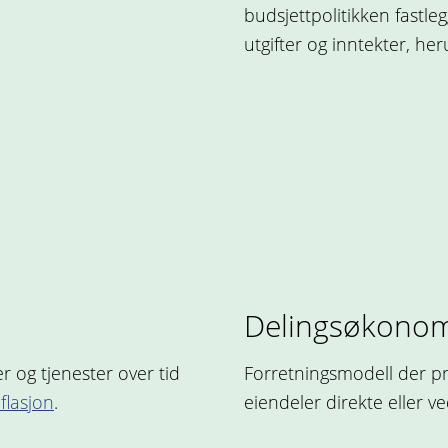
budsjettpolitikken fastl
utgifter og inntekter, her
Delingsøkonom
r og tjenester over tid
Forretningsmodell der pri
nflasjon
.
eiendeler direkte eller v