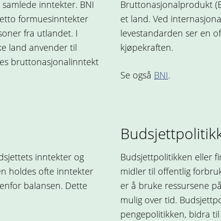
s samlede inntekter. BNI
Bruttonasjonalprodukt (B
etto formuesinntekter
et land. Ved internasjon
soner fra utlandet. I
levestandarden ser en oft
e land anvender til
kjøpekraften.
es bruttonasjonalinntekt
Se også
BNI
.
Budsjettpolitik
sjettets inntekter og
Budsjettpolitikken eller 
n holdes ofte inntekter
midler til offentlig forbr
tenfor balansen. Dette
er å bruke ressursene på
mulig over tid. Budsjett
pengepolitikken, bidra til