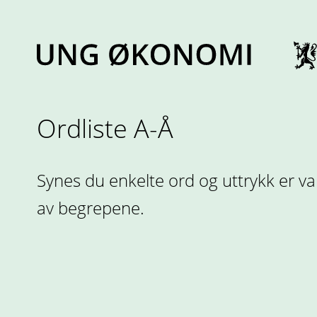
Hopp
til
innhold
Ordliste A-Å
Synes du enkelte ord og uttrykk er v
av begrepene.