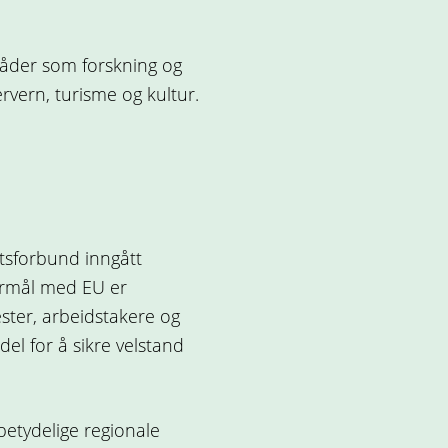
råder som forskning og
kervern, turisme og kultur.
atsforbund inngått
formål med EU er
ester, arbeidstakere og
l for å sikre velstand
 betydelige regionale