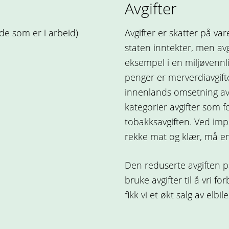
Avgifter
de som er i arbeid)
Avgifter er skatter på var
staten inntekter, men avgi
eksempel i en miljøvennl
penger er merverdiavgift
innenlands omsetning av 
kategorier avgifter som f
tobakksavgiften. Ved impo
rekke mat og klær, må en 
Den reduserte avgiften p
bruke avgifter til å vri f
fikk vi et økt salg av elb