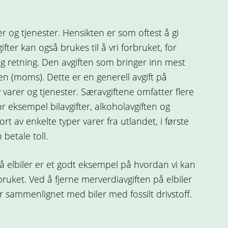
er og tjenester. Hensikten er som oftest å gi
fter kan også brukes til å vri forbruket, for
ig retning. Den avgiften som bringer inn mest
en (moms). Dette er en generell avgift på
varer og tjenester. Særavgiftene omfatter flere
or eksempel bilavgifter, alkoholavgiften og
rt av enkelte typer varer fra utlandet, i første
betale toll.
å elbiler er et godt eksempel på hvordan vi kan
orbruket. Ved å fjerne merverdiavgiften på elbiler
iler sammenlignet med biler med fossilt drivstoff.