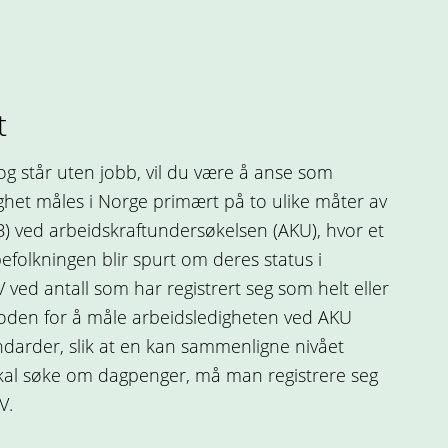
t
og står uten jobb, vil du være å anse som
ighet måles i Norge primært på to ulike måter av
SB) ved arbeidskraftundersøkelsen (AKU), hvor et
befolkningen blir spurt om deres status i
ed antall som har registrert seg som helt eller
toden for å måle arbeidsledigheten ved AKU
andarder, slik at en kan sammenligne nivået
kal søke om dagpenger, må man registrere seg
V.