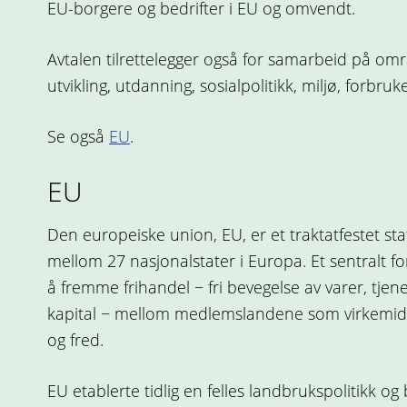
EU-borgere og bedrifter i EU og omvendt.
Avtalen tilrettelegger også for samarbeid på om
utvikling, utdanning, sosialpolitikk, miljø, forbru
Se også
EU
.
EU
Den europeiske union, EU, er et traktatfestet st
mellom 27 nasjonalstater i Europa. Et sentralt 
å fremme frihandel − fri bevegelse av varer, tjen
kapital − mellom medlemslandene som virkemidde
og fred.
EU etablerte tidlig en felles landbrukspolitikk og