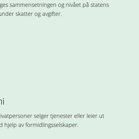
egges sammensetningen og nivået på statens
under skatter og avgifter.
i
vatpersoner selger tjenester eller leier ut
ed hjelp av formidlingsselskaper.