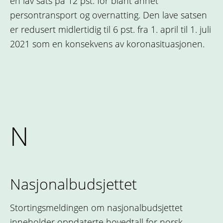
en lav sats på 12 pst. for blant annet
persontransport og overnatting. Den lave satsen
er redusert midlertidig til 6 pst. fra 1. april til 1. juli
2021 som en konsekvens av koronasituasjonen.
N
Nasjonalbudsjettet
Stortingsmeldingen om nasjonalbudsjettet
inneholder oppdaterte hovedtall for norsk