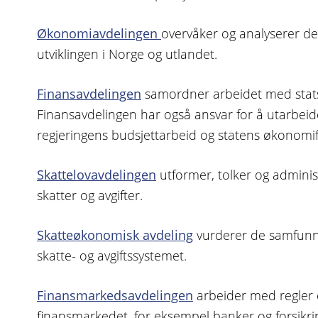
Økonomiavdelingen
overvåker og analyserer 
utviklingen i Norge og utlandet.
Finansavdelingen
samordner arbeidet med stats
Finansavdelingen har også ansvar for å utarbeide f
regjeringens budsjettarbeid og statens økonomif
Skattelovavdelingen
utformer, tolker og administ
skatter og avgifter.
Skatteøkonomisk avdeling
vurderer de samfun
skatte- og avgiftssystemet.
Finansmarkedsavdelingen
arbeider med regler o
finansmarkedet, for eksempel banker og forsikri