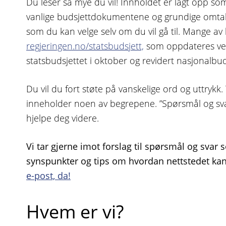
Du leser så mye du vil! Innholdet er lagt opp som
vanlige budsjettdokumentene og grundige omtal
som du kan velge selv om du vil gå til. Mange av 
regjeringen.no/statsbudsjett,
som oppdateres ve
statsbudsjettet i oktober og revidert nasjonalbuds
Du vil du fort støte på vanskelige ord og uttrykk.
inneholder noen av begrepene. ”Spørsmål og sva
hjelpe deg videre.
Vi tar gjerne imot forslag til spørsmål og svar
synspunkter og tips om hvordan nettstedet kan
e-post, da!
Hvem er vi?