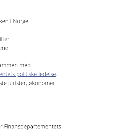
kken i Norge
ifter
dene
 sammen med
tets politiske ledelse
.
este jurister, økonomer
or Finansdepartementets