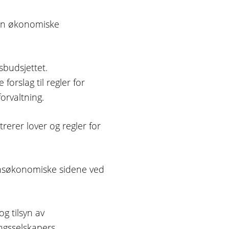
den økonomiske
budsjettet.
orslag til regler for
orvaltning.
rerer lover og regler for
nsøkonomiske sidene ved
g tilsyn av
ngsselskapers