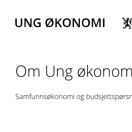
Hopp
til
innhold
Om Ung økonom
Samfunnsøkonomi og budsjettspørsmål 