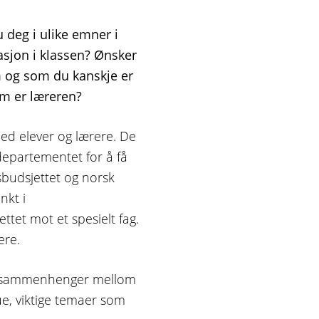
 deg i ulike emner i
asjon i klassen? Ønsker
 og som du kanskje er
som er læreren?
med elever og lærere. De
epartementet for å få
sbudsjettet og norsk
kt i
tet mot et spesielt fag.
ere.
k, sammenhenger mellom
ue, viktige temaer som