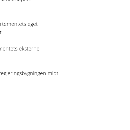
rtementets eget
t.
mentets eksterne
regjeringsbygningen midt