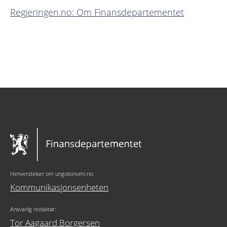
Regjeringen.no: Om Finansdepartementet
Henvendelser om ungokonomi.no:
Kommunikasjonsenheten
Ansvarlig redaktør:
Tor Aagaard Borgersen