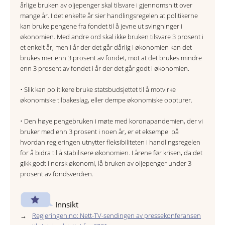
årlige bruken av oljepenger skal tilsvare i gjennomsnitt over
mange år. I det enkelte år sier handlingsregelen at politikerne
kan bruke pengene fra fondet til å jevne ut svingninger i
økonomien. Med andre ord skal ikke bruken tilsvare 3 prosent i
et enkelt år, men i år der det går dårlig i økonomien kan det
brukes mer enn 3 prosent av fondet, mot at det brukes mindre
enn 3 prosent av fondet i år der det går godt i økonomien.
• Slik kan politikere bruke statsbudsjettet til å motvirke
økonomiske tilbakeslag, eller dempe økonomiske oppturer.
• Den høye pengebruken i møte med koronapandemien, der vi
bruker med enn 3 prosent i noen år, er et eksempel på
hvordan regjeringen utnytter fleksibiliteten i handlingsregelen
for å bidra til å stabilisere økonomien. I årene før krisen, da det
gikk godt i norsk økonomi, lå bruken av oljepenger under 3
prosent av fondsverdien.
Innsikt
Regjeringen.no: Nett-TV-sendingen av pressekonferansen