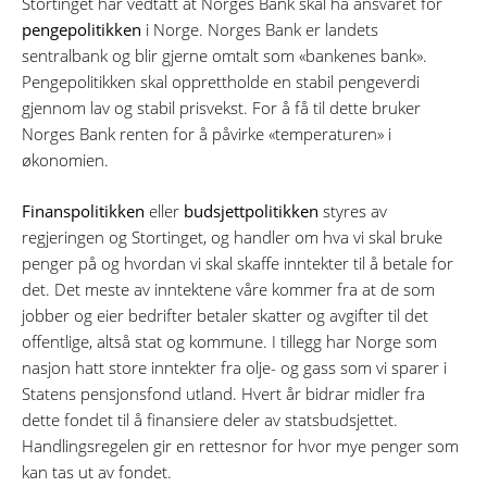
Stortinget har vedtatt at Norges Bank skal ha ansvaret for
pengepolitikken
i Norge. Norges Bank er landets
sentralbank og blir gjerne omtalt som «bankenes bank».
Pengepolitikken skal opprettholde en stabil pengeverdi
gjennom lav og stabil prisvekst. For å få til dette bruker
Norges Bank renten for å påvirke «temperaturen» i
økonomien.
Finanspolitikken
eller
budsjettpolitikken
styres av
regjeringen og Stortinget, og handler om hva vi skal bruke
penger på og hvordan vi skal skaffe inntekter til å betale for
det. Det meste av inntektene våre kommer fra at de som
jobber og eier bedrifter betaler skatter og avgifter til det
offentlige, altså stat og kommune. I tillegg har Norge som
nasjon hatt store inntekter fra olje- og gass som vi sparer i
Statens pensjonsfond utland. Hvert år bidrar midler fra
dette fondet til å finansiere deler av statsbudsjettet.
Handlingsregelen gir en rettesnor for hvor mye penger som
kan tas ut av fondet.