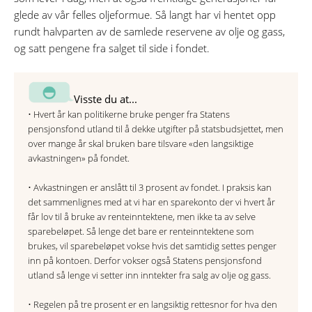
glede av vår felles oljeformue. Så langt har vi hentet opp
rundt halvparten av de samlede reservene av olje og gass,
og satt pengene fra salget til side i fondet.
Visste du at...
• Hvert år kan politikerne bruke penger fra Statens
pensjonsfond utland til å dekke utgifter på statsbudsjettet, men
over mange år skal bruken bare tilsvare «den langsiktige
avkastningen» på fondet.
• Avkastningen er anslått til 3 prosent av fondet. I praksis kan
det sammenlignes med at vi har en sparekonto der vi hvert år
får lov til å bruke av renteinntektene, men ikke ta av selve
sparebeløpet. Så lenge det bare er renteinntektene som
brukes, vil sparebeløpet vokse hvis det samtidig settes penger
inn på kontoen. Derfor vokser også Statens pensjonsfond
utland så lenge vi setter inn inntekter fra salg av olje og gass.
• Regelen på tre prosent er en langsiktig rettesnor for hva den