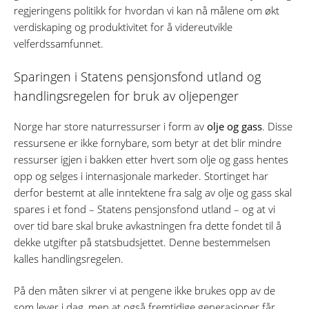
regjeringens politikk for hvordan vi kan nå målene om økt
verdiskaping og produktivitet for å videreutvikle
velferdssamfunnet.
Sparingen i Statens pensjonsfond utland og
handlingsregelen for bruk av oljepenger
Norge har store naturressurser i form av
olje og gass
. Disse
ressursene er ikke fornybare, som betyr at det blir mindre
ressurser igjen i bakken etter hvert som olje og gass hentes
opp og selges i internasjonale markeder. Stortinget har
derfor bestemt at alle inntektene fra salg av olje og gass skal
spares i et fond – Statens pensjonsfond utland – og at vi
over tid bare skal bruke avkastningen fra dette fondet til å
dekke utgifter på statsbudsjettet. Denne bestemmelsen
kalles handlingsregelen.
På den måten sikrer vi at pengene ikke brukes opp av de
som lever i dag, men at også fremtidige generasjoner får