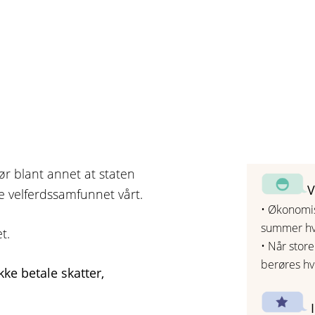
ør blant annet at staten
V
e velferdssamfunnet vårt.
• Økonomis
summer hve
t.
• Når store
berøres hv
kke betale skatter,
I