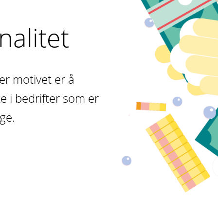
alitet
er motivet er å
te i bedrifter som er
ige.