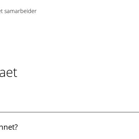
et samarbeider
aet
unnet?