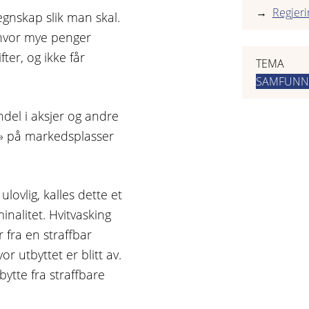
Regjeri
egnskap slik man skal.
 hvor mye penger
fter, og ikke får
TEMA
SAMFUNN
ndel i aksjer og andre
r» på markedsplasser
lovlig, kalles dette et
nalitet. Hvitvasking
 fra en straffbar
r utbyttet er blitt av.
bytte fra straffbare