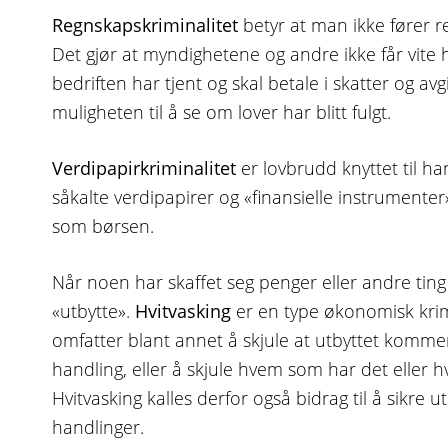
Regnskapskriminalitet
betyr at man ikke fører r
Det gjør at myndighetene og andre ikke får vite
bedriften har tjent og skal betale i skatter og avgi
muligheten til å se om lover har blitt fulgt.
Verdipapirkriminalitet
er lovbrudd knyttet til ha
såkalte verdipapirer og «finansielle instrumente
som børsen.
Når noen har skaffet seg penger eller andre ting u
«utbytte».
Hvitvasking
er en type økonomisk krimi
omfatter blant annet å skjule at utbyttet kommer
handling, eller å skjule hvem som har det eller hvo
Hvitvasking kalles derfor også bidrag til å sikre ut
handlinger.