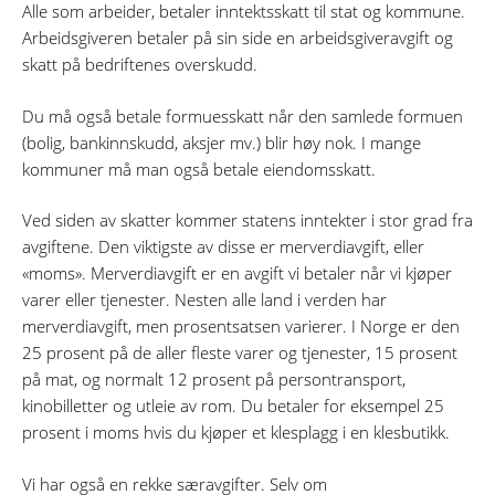
Alle som arbeider, betaler inntektsskatt til stat og kommune.
Arbeidsgiveren betaler på sin side en arbeidsgiveravgift og
skatt på bedriftenes overskudd.
Du må også betale formuesskatt når den samlede formuen
(bolig, bankinnskudd, aksjer mv.) blir høy nok. I mange
kommuner må man også betale eiendomsskatt.
Ved siden av skatter kommer statens inntekter i stor grad fra
avgiftene. Den viktigste av disse er merverdiavgift, eller
«moms». Merverdiavgift er en avgift vi betaler når vi kjøper
varer eller tjenester. Nesten alle land i verden har
merverdiavgift, men prosentsatsen varierer. I Norge er den
25 prosent på de aller fleste varer og tjenester, 15 prosent
på mat, og normalt 12 prosent på persontransport,
kinobilletter og utleie av rom. Du betaler for eksempel 25
prosent i moms hvis du kjøper et klesplagg i en klesbutikk.
Vi har også en rekke særavgifter. Selv om