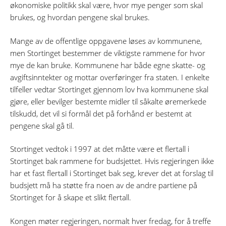
økonomiske politikk skal være, hvor mye penger som skal
brukes, og hvordan pengene skal brukes.
Mange av de offentlige oppgavene løses av kommunene,
men Stortinget bestemmer de viktigste rammene for hvor
mye de kan bruke. Kommunene har både egne skatte- og
avgiftsinntekter og mottar overføringer fra staten. I enkelte
tilfeller vedtar Stortinget gjennom lov hva kommunene skal
gjøre, eller bevilger bestemte midler til såkalte øremerkede
tilskudd, det vil si formål det på forhånd er bestemt at
pengene skal gå til.
Stortinget vedtok i 1997 at det måtte være et flertall i
Stortinget bak rammene for budsjettet. Hvis regjeringen ikke
har et fast flertall i Stortinget bak seg, krever det at forslag til
budsjett må ha støtte fra noen av de andre partiene på
Stortinget for å skape et slikt flertall.
Kongen møter regjeringen, normalt hver fredag, for å treffe