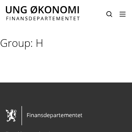
Hopp
til
innhold
Group:
H