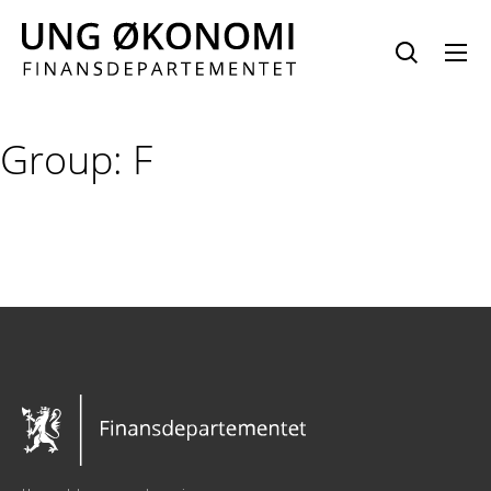
Hopp
til
innhold
Group:
F